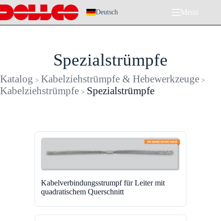
Zum
Menü
Inhalt
Deutsch
springen
Spezialstrümpfe
Katalog
Kabelziehstrümpfe & Hebewerkzeuge
>
>
Kabelziehstrümpfe
Spezialstrümpfe
>
Kabelverbindungsstrumpf für Leiter mit
quadratischem Querschnitt