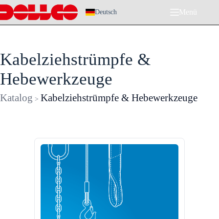
Zum
Menü
Inhalt
Deutsch
springen
Kabelziehstrümpfe &
Hebewerkzeuge
Katalog
Kabelziehstrümpfe & Hebewerkzeuge
>