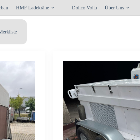
rbau
HMF Ladekräne
Dollco Volta
Über Uns
Merkliste
Slide 2 of 3