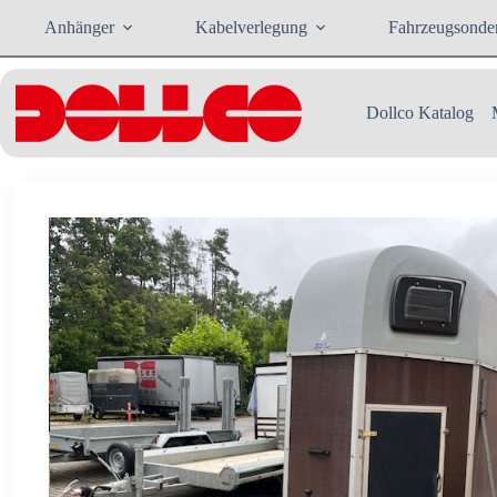
Zum
Anhänger
Kabelverlegung
Fahrzeugsonde
Inhalt
springen
Dollco Katalog
Slide 2 of 3