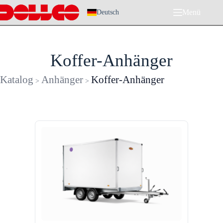
Zum
Menü
Inhalt
Deutsch
springen
Koffer-Anhänger
Katalog
Anhänger
Koffer-Anhänger
>
>