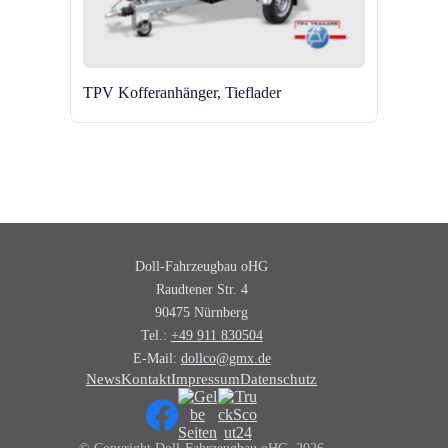
TPV Kofferanhänger, Tieflader
Doll-Fahrzeugbau oHG
Raudtener Str. 4
90475 Nürnberg
Tel.:
+49 911 830504
E-Mail:
dollco@gmx.de
News
Kontakt
Impressum
Datenschutz