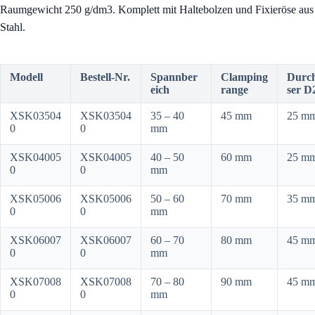
Raumgewicht 250 g/dm3. Komplett mit Haltebolzen und Fixieröse aus
Stahl.
Modell
Bestell-Nr.
Spannber
Clamping
Durc
eich
range
ser D
XSK03504
XSK03504
35 – 40
45 mm
25 m
0
0
mm
XSK04005
XSK04005
40 – 50
60 mm
25 m
0
0
mm
XSK05006
XSK05006
50 – 60
70 mm
35 m
0
0
mm
XSK06007
XSK06007
60 – 70
80 mm
45 m
0
0
mm
XSK07008
XSK07008
70 – 80
90 mm
45 m
0
0
mm