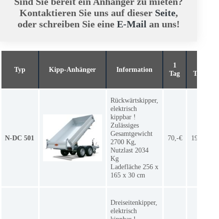
Sind Sie bereit ein Anhänger zu mieten?
Kontaktieren Sie uns auf dieser
Seite
,
oder schreiben Sie eine
E-Mail
an uns!
1
3
Typ
Kipp-Anhänger
Information
Tag
Tage
Rückwärtskipper,
elektrisch
kippbar !
Zulässiges
Gesamtgewicht
N-DC 501
70,-€
195,-€
2700 Kg,
Nutzlast 2034
Kg
Ladefläche 256 x
165 x 30 cm
Dreiseitenkipper,
elektrisch